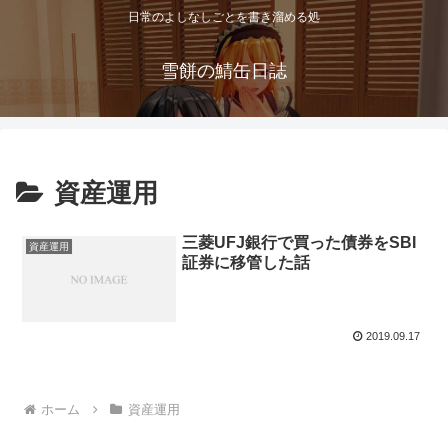
日常のよしなしごとを書き溜める処
雪餅の鯖缶日誌
資産運用
三菱UFJ銀行で買った債券をSBI
資産運用
証券に移管した話
2019.09.17
ホーム
資産運用