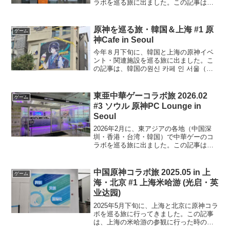
ラボを巡る旅に出ました。この記事は、
アークナイツ：エンドフィールドと中国
本土のローソンがコラボしたイベント
「明日方舟：终末地×罗森」の深圳にある
原神を巡る旅・韓国＆上海 #1 原
ゲーム
テーマストアの一つに...
神Cafe in Seoul
今年８月下旬に、韓国と上海の原神イベ
ント・関連施設を巡る旅に出ました。こ
の記事は、韓国の원신 카페 인 서울（原
神Cafe in Seoul）へ行った時の記録で
す。所在地・基本情報원신 카페 인 서울
（原神Cafe in Seoul）は、韓...
東亜中華ゲーコラボ旅 2026.02
ゲーム
#3 ソウル 原神PC Lounge in
Seoul
2026年2月に、東アジアの各地（中国深
圳・香港・台湾・韓国）で中華ゲーのコ
ラボを巡る旅に出ました。この記事は、
韓国・ソウルの원신 PC 라운지（原神 PC
Lounge）に行った時の記録です。今回
は、2回目の訪問です。初回訪問は
中国原神コラボ旅 2025.05 in 上
ゲーム
2025...
海・北京 #1 上海米哈游 (光启・英
业达园)
2025年5月下旬に、上海と北京に原神コラ
ボを巡る旅に行ってきました。この記事
は、上海の米哈游の参観に行った時の記