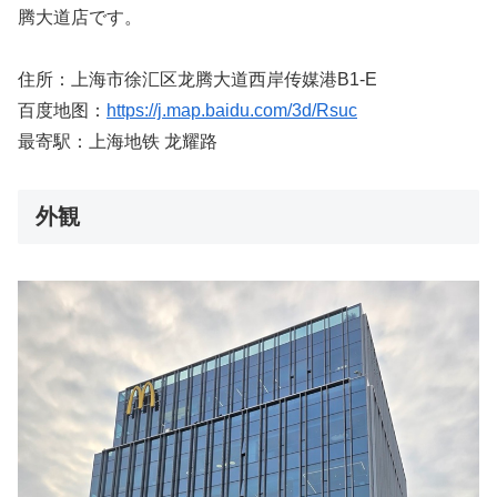
腾大道店です。
住所：上海市徐汇区龙腾大道西岸传媒港B1-E
百度地图：
https://j.map.baidu.com/3d/Rsuc
最寄駅：上海地铁 龙耀路
外観