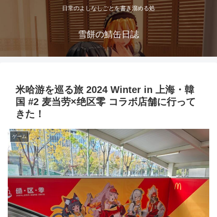
日常のよしなしごとを書き溜める処
雪餅の鯖缶日誌
米哈游を巡る旅 2024 Winter in 上海・韓
国 #2 麦当劳×绝区零 コラボ店舗に行って
きた！
ゲーム