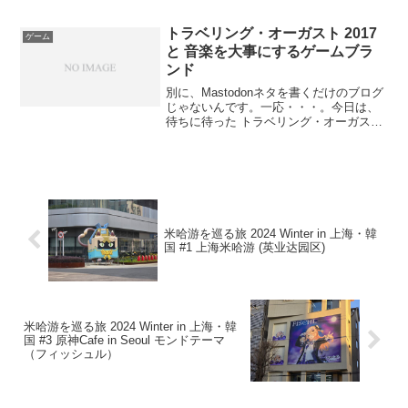
録です。今回は新社屋での参観もスター
トしており、その詳細についても取り上
げます。上海米哈游の参観とは？以前に
トラベリング・オーガスト 2017
ゲーム
も取り上げた米哈游...
と 音楽を大事にするゲームブラ
ンド
別に、Mastodonネタを書くだけのブログ
じゃないんです。一応・・・。今日は、
待ちに待った トラベリング・オーガスト
2017 でした。2013年に初のオーケストラ
コンサートとして、トラベリング・オー
ガストが文京シビックホールで行われ、
2...
米哈游を巡る旅 2024 Winter in 上海・韓
国 #1 上海米哈游 (英业达园区)
米哈游を巡る旅 2024 Winter in 上海・韓
国 #3 原神Cafe in Seoul モンドテーマ
（フィッシュル）