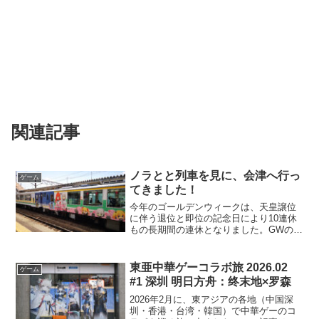
関連記事
ノラとと列車を見に、会津へ行っ
ゲーム
てきました！
今年のゴールデンウィークは、天皇譲位
に伴う退位と即位の記念日により10連休
もの長期間の連休となりました。GWの旅
行の計画をしたそんな中、残り少ない大
学生活のうちに色々な旅に行っておくべ
きであろうということで、GW一週間くら
東亜中華ゲーコラボ旅 2026.02
ゲーム
い前に旅行を計画す...
#1 深圳 明日方舟：终末地×罗森
2026年2月に、東アジアの各地（中国深
圳・香港・台湾・韓国）で中華ゲーのコ